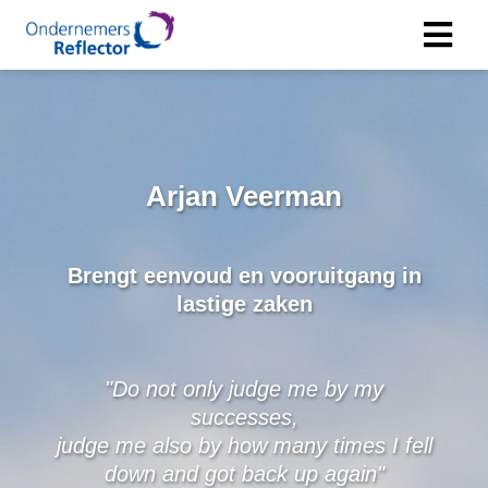
Arjan Veerman
Brengt eenvoud en vooruitgang in
lastige zaken
"Do not only judge me by my
successes,
judge me also by how many times I fell
down and got back up again"